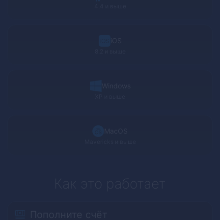
4.4 и выше
iOS
8.2 и выше
Windows
XP
и выше
MacOS
Mavericks
и выше
Как это работает
Пополните счёт