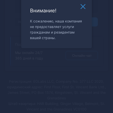
Внимание!
К сожалению, наша компания
Отправить
не предоставляет услуги
гражданам и резидентам
вашей страны.
Поддержка
Мы онлайн 24/7
Онлайн-чат
365 дней в году
Регистрация: EOLabs LLC, Company No. 377 LLC 2020,
юридический адрес: First Floor, First St. Vincent Bank Ltd.,
James Street, PO Box 1574, Kingstown, St. Vincent and the
Grenadines
Штаб-квартира: HAR Building, Ginger Village, Belmont, St.
Vincent and the Grenadines VC0100