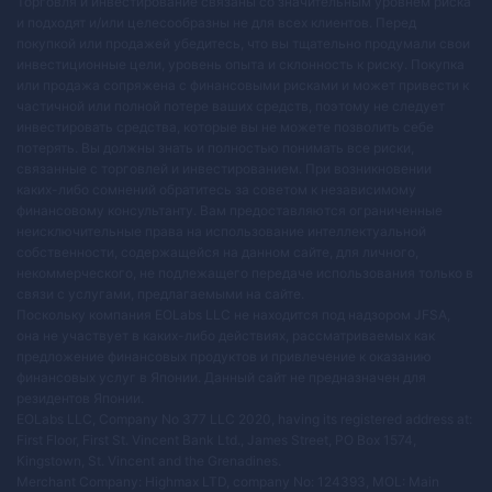
Торговля и инвестирование связаны со значительным уровнем риска
и подходят и/или целесообразны не для всех клиентов. Перед
покупкой или продажей убедитесь, что вы тщательно продумали свои
инвестиционные цели, уровень опыта и склонность к риску. Покупка
или продажа сопряжена с финансовыми рисками и может привести к
частичной или полной потере ваших средств, поэтому не следует
инвестировать средства, которые вы не можете позволить себе
потерять. Вы должны знать и полностью понимать все риски,
связанные с торговлей и инвестированием. При возникновении
каких-либо сомнений обратитесь за советом к независимому
финансовому консультанту. Вам предоставляются ограниченные
неисключительные права на использование интеллектуальной
собственности, содержащейся на данном сайте, для личного,
некоммерческого, не подлежащего передаче использования только в
связи с услугами, предлагаемыми на сайте.
Поскольку компания EOLabs LLC не находится под надзором JFSA,
она не участвует в каких-либо действиях, рассматриваемых как
предложение финансовых продуктов и привлечение к оказанию
финансовых услуг в Японии. Данный сайт не предназначен для
резидентов Японии.
EOLabs LLC, Company No 377 LLC 2020, having its registered address at:
First Floor, First St. Vincent Bank Ltd., James Street, PO Box 1574,
Kingstown, St. Vincent and the Grenadines.
Merchant Company: Highmax LTD, company No: 124393, MOL: Main