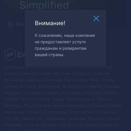
Внимание!
Graphical Analysis Simplified
К сожалению, наша компания
не предоставляет услуги
гражданам и резидентам
вашей страны.
Компания не предоставляет услуги гражданам и/или
резидентам Австралии, Австрии, Беларуси, Бельгии,
Болгарии, Канады, Хорватии, Республики Кипр, Чехии,
Дании, Эстонии, Финляндии, Франции, Германии, Греции,
Венгрии, Исландии, Ирана, Ирландии, Израиля, Италии,
Латвии, Лихтенштейна, Литвы, Люксембурга, Мальты,
Мьянмы, Нидерландов, Новой Зеландии, Северной Кореи,
Норвегии, Польши, Португалии, Пуэрто-Рико, Румынии,
России, Сингапура, Словакии, Словении, Южного Судана,
Испании, Судана, Швеции, Швейцарии, Великобритании,