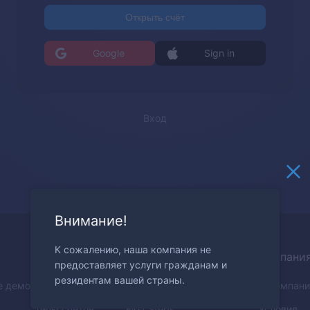
Открыть счёт
Google
Sign in
Вход
Внимание!
К сожалению, наша компания не
Трейдинг
Обучение
Компани
предоставляет услуги гражданам и
резидентам вашей страны.
е демо
Преимущества
How to Trade
О компани
Типы счетов
First Steps
Условия