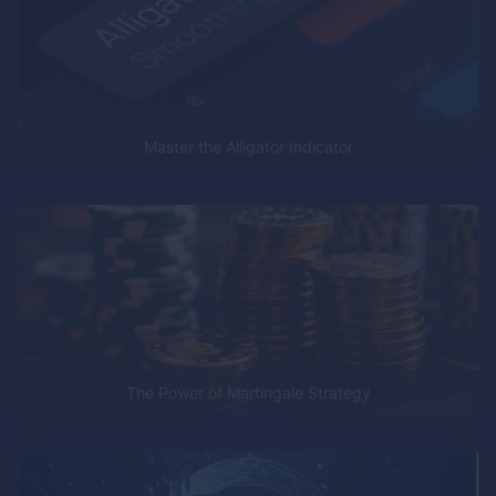
Master the Alligator Indicator
The Power of Martingale Strategy