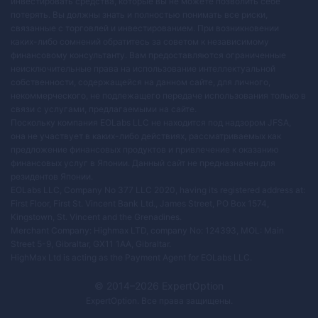
инвестировать средства, которые вы не можете позволить себе
потерять. Вы должны знать и полностью понимать все риски,
связанные с торговлей и инвестированием. При возникновении
каких-либо сомнений обратитесь за советом к независимому
финансовому консультанту. Вам предоставляются ограниченные
неисключительные права на использование интеллектуальной
собственности, содержащейся на данном сайте, для личного,
некоммерческого, не подлежащего передаче использования только в
связи с услугами, предлагаемыми на сайте.
Поскольку компания EOLabs LLC не находится под надзором JFSA,
она не участвует в каких-либо действиях, рассматриваемых как
предложение финансовых продуктов и привлечение к оказанию
финансовых услуг в Японии. Данный сайт не предназначен для
резидентов Японии.
EOLabs LLC, Company No 377 LLC 2020, having its registered address at:
First Floor, First St. Vincent Bank Ltd., James Street, PO Box 1574,
Kingstown, St. Vincent and the Grenadines.
Merchant Company: Highmax LTD, company No: 124393, MOL: Main
Street 5-9, Gibraltar, GX11 1AA, Gibraltar.
HighMax Ltd is acting as the Payment Agent for EOLabs LLC.
© 2014–
2026
ExpertOption
ExpertOption
. Все права защищены.